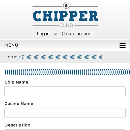
Log in
or
Create account
MENU
Home
>
)))))))))))))))))))))))))))))))))))))))))))))))))))))))))))))))))))))
)))))))))))))))))))))))))))))))))))))))))))))))))))))))))))))
Chip Name
Casino Name
Description