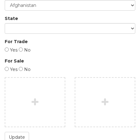
State
For Trade
Yes
No
For Sale
Yes
No
Update